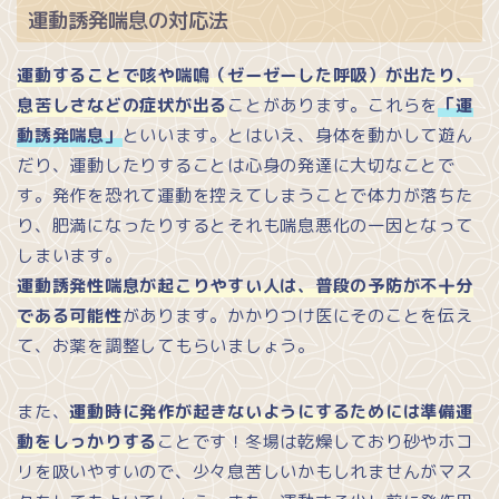
運動誘発喘息の対応法
運動することで咳や喘鳴（ゼーゼーした呼吸）が出たり、
息苦しさなどの症状が出る
ことがあります。これらを
「運
動誘発喘息」
といいます。とはいえ、身体を動かして遊ん
だり、運動したりすることは心身の発達に大切なことで
す。発作を恐れて運動を控えてしまうことで体力が落ちた
り、肥満になったりするとそれも喘息悪化の一因となって
しまいます。
運動誘発性喘息が起こりやすい人は、普段の予防が不十分
である可能性
があります。かかりつけ医にそのことを伝え
て、お薬を調整してもらいましょう。
また、
運動時に発作が起きないようにするためには準備運
動をしっかりする
ことです！冬場は乾燥しており砂やホコ
リを吸いやすいので、少々息苦しいかもしれませんがマス