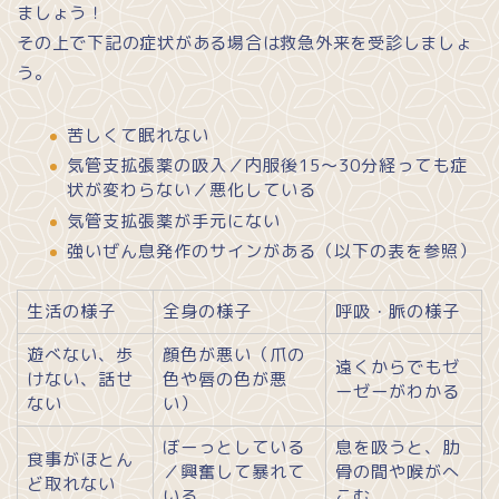
ましょう！
その上で下記の症状がある場合は救急外来を受診しましょ
う。
苦しくて眠れない
気管支拡張薬の吸入／内服後15～30分経っても症
状が変わらない／悪化している
気管支拡張薬が手元にない
強いぜん息発作のサインがある（以下の表を参照）
生活の様子
全身の様子
呼吸・脈の様子
遊べない、歩
顔色が悪い（爪の
遠くからでもゼ
けない、話せ
色や唇の色が悪
ーゼーがわかる
ない
い）
ぼーっとしている
息を吸うと、肋
食事がほとん
／興奮して暴れて
骨の間や喉がへ
ど取れない
いる
こむ