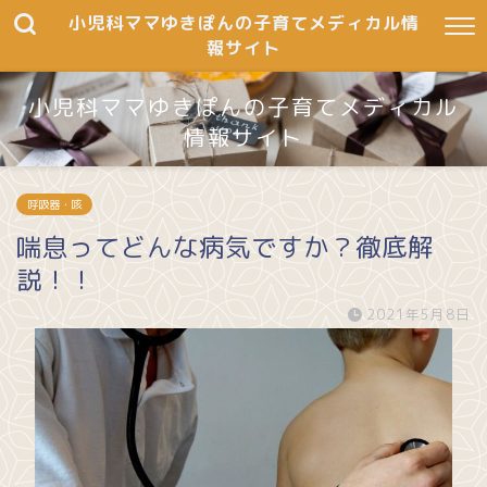
小児科ママゆきぽんの子育てメディカル情
報サイト
小児科ママゆきぽんの子育てメディカル
情報サイト
To Be Happy and Healthy
呼吸器・咳
喘息ってどんな病気ですか？徹底解
説！！
2021年5月8日