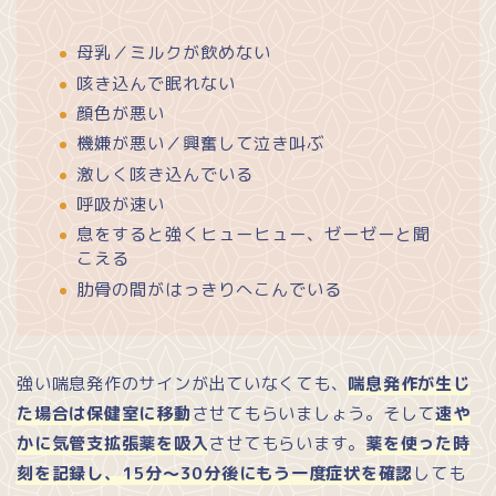
母乳／ミルクが飲めない
咳き込んで眠れない
顔色が悪い
機嫌が悪い／興奮して泣き叫ぶ
激しく咳き込んでいる
呼吸が速い
息をすると強くヒューヒュー、ゼーゼーと聞
こえる
肋骨の間がはっきりへこんでいる
強い喘息発作のサインが出ていなくても、
喘息発作が生じ
た場合は保健室に移動
させてもらいましょう。そして
速や
かに気管支拡張薬を吸入
させてもらいます。
薬を使った時
刻を記録し、15分～30分後にもう一度症状を確認
しても