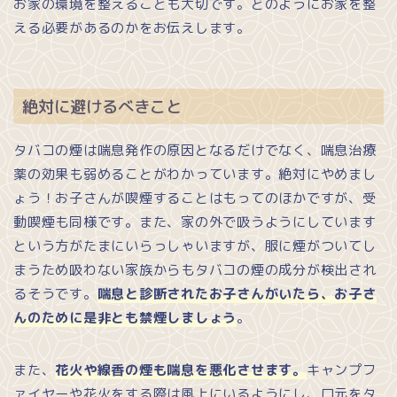
お家の環境を整えることも大切です。どのようにお家を整
える必要があるのかをお伝えします。
絶対に避けるべきこと
タバコの煙は喘息発作の原因となるだけでなく、喘息治療
薬の効果も弱めることがわかっています。絶対にやめまし
ょう！お子さんが喫煙することはもってのほかですが、受
動喫煙も同様です。また、家の外で吸うようにしています
という方がたまにいらっしゃいますが、服に煙がついてし
まうため吸わない家族からもタバコの煙の成分が検出され
るそうです。
喘息と診断されたお子さんがいたら、お子さ
んのために是非とも禁煙しましょう
。
また、
花火や線香の煙も喘息を悪化させます。
キャンプフ
ァイヤーや花火をする際は風上にいるようにし、口元をタ