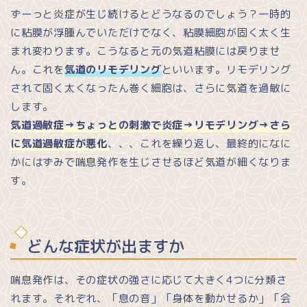
ずーっと炎症が生じ続けるとどうなるのでしょう？一時的
に粘膜が浮腫んでいただけでなく、粘膜細胞が固く太く生
まれ変わります。こうなると元の気道粘膜には戻りませ
ん。これを
気道のリモデリング
といいます。リモデリング
されて固く太くなったん巻く細胞は、さらに気道を過敏に
します。
気道過敏症→ちょっとの刺激で炎症→リモデリング→さら
に気道過敏症が悪化
、、、これを繰り返し、最終的になに
かにはずみで喘息発作を生じさせるほど気道が細くなりま
す。
どんな症状が出ますか
喘息発作は、その症状の強さに応じて大きく4つに分類さ
れます。それぞれ、「息の音」「身体を動かせるか」「会