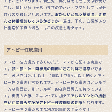
することがあります。新生児・乳児はそもそも便は軟便で
すし、嘔吐が多い子もいますのでパパ・ママとしては見分
けるのが難しいと思います。
おかしいと思う基準は、きち
んと体重増加しているかどうか！
嘔吐、下痢、血便があり
体重増加不良の場合にはこの疾患を考えます。
アトピー性皮膚炎
アトピー性皮膚炎は多くのパパ・ママが心配する疾患で
す。
頭・顔・体・両手足の関節に左右対称で湿疹
がでま
す。乳児では2ヶ月以上、1歳以上で6ヶ月以上続くとアト
ピー性皮膚炎と言われます。アトピー性皮膚炎はアレルギ
ー的な側面と、非アレルギー的な側面両方を持っていま
す。皮膚の治療、スキンケアに加えて
アレルゲンとの接触
をいかに減らすかがアトピー性皮膚炎の治療
となります。
アトピー性皮膚炎もまた別途記事化の予定です！