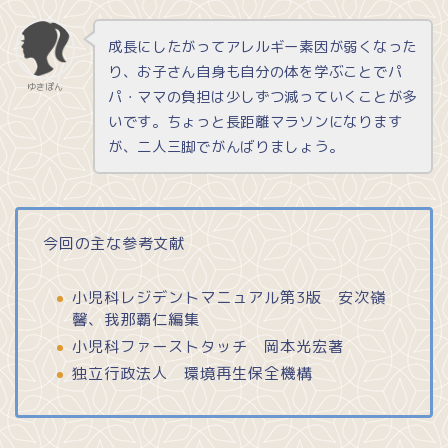
成長にしたがってアレルギー素因が弱くなった
り、お子さん自身も自分の体を学ぶことでパ
ゆきぽん
パ・ママの負担は少しずつ減っていくことが多
いです。ちょっと長距離マラソンになります
が、二人三脚でがんばりましょう。
今回の主な参考文献
小児科レジデントマニュアル第3版 安次嶺
馨、我那覇仁編集
小児科ファーストタッチ 岡本光宏著
独立行政法人 環境再生保全機構