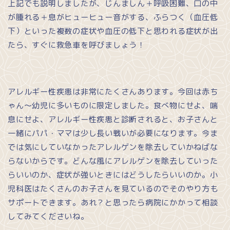
上記でも説明しましたが、じんましん＋呼吸困難、口の中
が腫れる＋息がヒューヒュー音がする、ふらつく（血圧低
下）といった複数の症状や血圧の低下と思われる症状が出
たら、すぐに救急車を呼びましょう！
アレルギー性疾患は非常にたくさんあります。今回は赤ち
ゃん～幼児に多いものに限定しました。食べ物にせよ、喘
息にせよ、アレルギー性疾患と診断されると、お子さんと
一緒にパパ・ママは少し長い戦いが必要になります。今ま
では気にしていなかったアレルゲンを除去していかねばな
らないからです。どんな風にアレルゲンを除去していった
らいいのか、症状が強いときにはどうしたらいいのか。小
児科医はたくさんのお子さんを見ているのでそのやり方も
サポートできます。あれ？と思ったら病院にかかって相談
してみてくださいね。