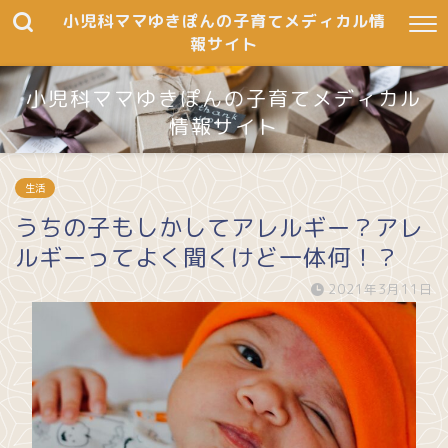
小児科ママゆきぽんの子育てメディカル情
報サイト
小児科ママゆきぽんの子育てメディカル
情報サイト
To Be Happy and Healthy
生活
うちの子もしかしてアレルギー？アレ
ルギーってよく聞くけど一体何！？
2021年3月11日