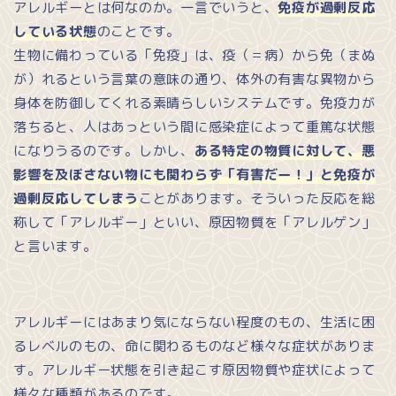
アレルギーとは何なのか。一言でいうと、
免疫が過剰反応
している状態
のことです。
生物に備わっている「免疫」は、疫（＝病）から免（まぬ
が）れるという言葉の意味の通り、体外の有害な異物から
身体を防御してくれる素晴らしいシステムです。免疫力が
落ちると、人はあっという間に感染症によって重篤な状態
になりうるのです。しかし、
ある特定の物質に対して、悪
影響を及ぼさない物にも関わらず「有害だー！」と免疫が
過剰反応してしまう
ことがあります。そういった反応を総
称して「アレルギー」といい、原因物質を「アレルゲン」
と言います。
アレルギーにはあまり気にならない程度のもの、生活に困
るレベルのもの、命に関わるものなど様々な症状がありま
す。アレルギー状態を引き起こす原因物質や症状によって
様々な種類があるのです。