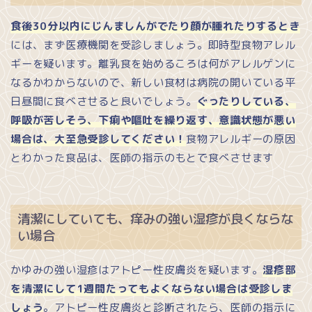
食後30分以内にじんましんがでたり顔が腫れたりするとき
には、まず医療機関を受診しましょう。即時型食物アレル
ギーを疑います。離乳食を始めるころは何がアレルゲンに
なるかわからないので、新しい食材は病院の開いている平
日昼間に食べさせると良いでしょう。
ぐったりしている、
呼吸が苦しそう、下痢や嘔吐を繰り返す、意識状態が悪い
場合は、大至急受診してください！
食物アレルギーの原因
とわかった食品は、医師の指示のもとで食べさせます
清潔にしていても、痒みの強い湿疹が良くならな
い場合
かゆみの強い湿疹はアトピー性皮膚炎を疑います。
湿疹部
を清潔にして1週間たってもよくならない場合は受診しま
しょう
。アトピー性皮膚炎と診断されたら、医師の指示に