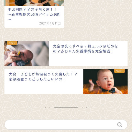
小児科医ママの子育て道！！
～新生児期の必須アイテム9選
～
2021年4月11日
完全母乳にすべき？粉ミルクはだめな
の？赤ちゃん栄養事情を完全解説！
大変！子どもが熱湯被って火傷した！？
応急処置ってどうしたらいいの！