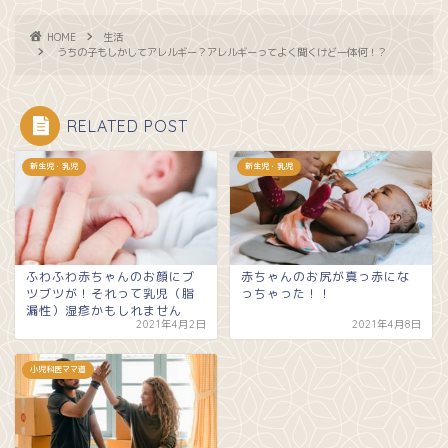
HOME
生活
うちの子もしかしてアレルギー？アレルギーってよく聞くけど一体何！？
RELATED POST
新生児・乳児
新生児・乳児
ふわふわ赤ちゃんのお顔にブ
赤ちゃんのお尻が真っ赤にな
ツブツが！それって乳児（脂
っちゃった！！
漏性）湿疹かもしれません
2021年4月2日
2021年4月8日
小児科医ママ道